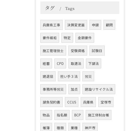
タグ
Tags
兵庫県工事
決算変更届
申請
顧問
要件緩和
特定
金額要件
施工管理技士
受験資格
試験日
経審
CPD
取適法
下請法
建退協
担い手３法
労災
事務所等労災
加点
建設リサイクル法
請負契約書
CCUS
兵庫県
宝塚市
物品
指名願
BCP
施工体制台帳
帳簿
種類
業種
神戸市