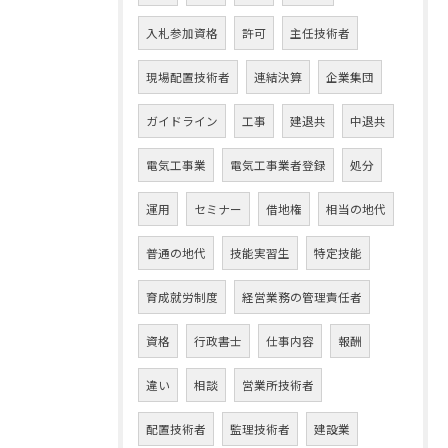
入札参加資格
許可
主任技術者
現場配置技術者
連結決算
企業集団
ガイドライン
工事
建退共
中退共
電気工事業
電気工事業者登録
処分
運用
セミナー
借地権
相当の地代
普通の地代
技能実習生
特定技能
育成就労制度
経営業務の管理責任者
資格
行政書士
仕事内容
報酬
違い
相談
営業所技術者
配置技術者
監理技術者
建設業