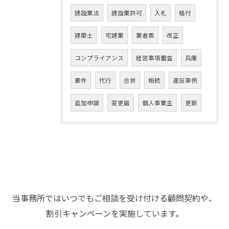
建設業法
建設業許可
入札
格付
建築士
宅建業
業者票
改正
コンプライアンス
経営事項審査
兵庫
要件
代行
合併
相続
違反事例
追加申請
変更届
個人事業主
更新
当事務所ではいつでもご相談を受け付ける顧問契約や、
割引キャンペーンを実施しています。