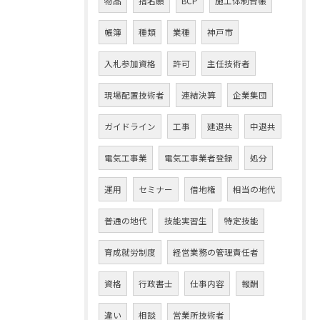
物品
指名願
BCP
施工体制台帳
帳簿
種類
業種
神戸市
入札参加資格
許可
主任技術者
現場配置技術者
連結決算
企業集団
ガイドライン
工事
建退共
中退共
電気工事業
電気工事業者登録
処分
運用
セミナー
借地権
相当の地代
普通の地代
技能実習生
特定技能
育成就労制度
経営業務の管理責任者
資格
行政書士
仕事内容
報酬
違い
相談
営業所技術者