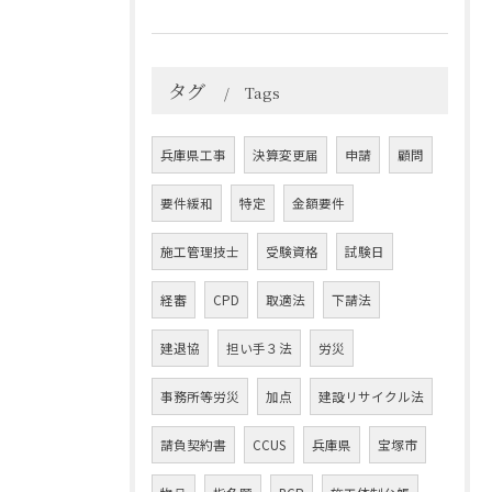
タグ
Tags
兵庫県工事
決算変更届
申請
顧問
要件緩和
特定
金額要件
施工管理技士
受験資格
試験日
経審
CPD
取適法
下請法
建退協
担い手３法
労災
事務所等労災
加点
建設リサイクル法
請負契約書
CCUS
兵庫県
宝塚市