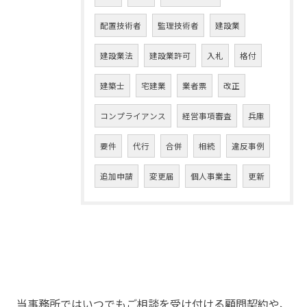
配置技術者
監理技術者
建設業
建設業法
建設業許可
入札
格付
建築士
宅建業
業者票
改正
コンプライアンス
経営事項審査
兵庫
要件
代行
合併
相続
違反事例
追加申請
変更届
個人事業主
更新
当事務所ではいつでもご相談を受け付ける顧問契約や、