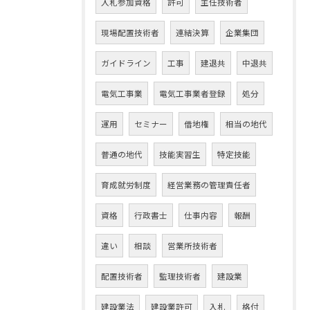
入札参加資格
許可
主任技術者
現場配置技術者
連結決算
企業集団
ガイドライン
工事
建退共
中退共
電気工事業
電気工事業者登録
処分
運用
セミナー
借地権
相当の地代
普通の地代
技能実習生
特定技能
育成就労制度
経営業務の管理責任者
資格
行政書士
仕事内容
報酬
違い
相談
営業所技術者
配置技術者
監理技術者
建設業
建設業法
建設業許可
入札
格付