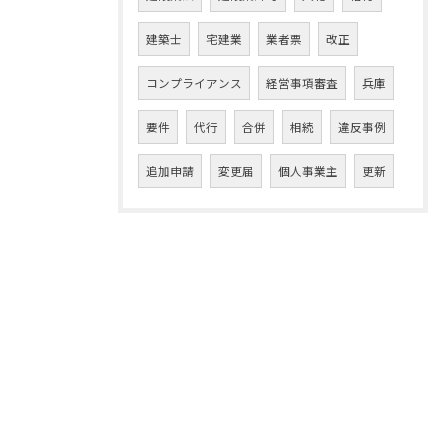
建築士
宅建業
業者票
改正
コンプライアンス
経営事項審査
兵庫
要件
代行
合併
相続
違反事例
追加申請
変更届
個人事業主
更新