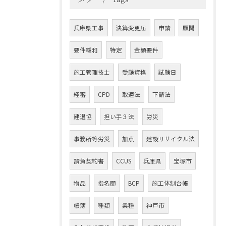
兵庫県工事
決算変更届
申請
顧問
要件緩和
特定
金額要件
施工管理技士
受験資格
試験日
経審
CPD
取適法
下請法
建退協
担い手３法
労災
事務所等労災
加点
建設リサイクル法
請負契約書
CCUS
兵庫県
宝塚市
物品
指名願
BCP
施工体制台帳
帳簿
種類
業種
神戸市