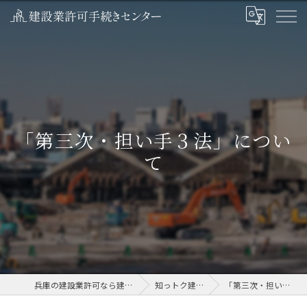
「第三次・担い手３法」につい
て
兵庫の建設業許可なら建設業許可手続きセンター
知っトク建設業ニュース
「第三次・担い手３法」について